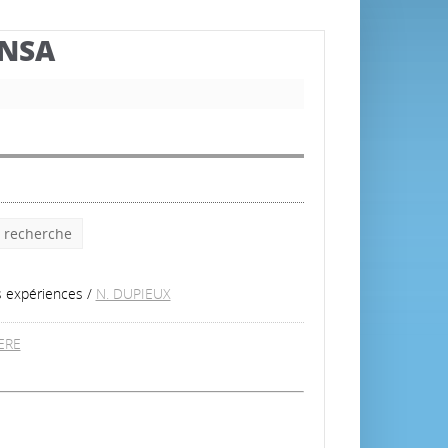
BNSA
e recherche
s expériences
/
N. DUPIEUX
ERE