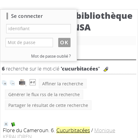
Catalogue de la bibliothèque
Se connecter
du CBNSA
Nouvelle recherche
Résultat de la recherche
Mot de passe oublié ?
6
recherche sur le mot-clé
'cucurbitacées'
Affiner la recherche
Générer le flux rss de la recherche
Partager le résultat de cette recherche
Flore du Cameroun. 6.
Cucurbitacées
/
Monique
KERAUDREN