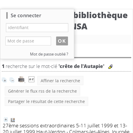
Catalogue de la bibliothèque
Se connecter
du CBNSA
Nouvelle recherche
Résultat de la recherche
Mot de passe oublié ?
1
recherche sur le mot-clé
'crête de l'Autapie'
Affiner la recherche
Générer le flux rss de la recherche
Partager le résultat de cette recherche
27ème sessions extraordinaires 5-11 juillet 1999 et 13-
20 juillet 1999 Haut-Verdon - Colmars-les-Alpes. Journée