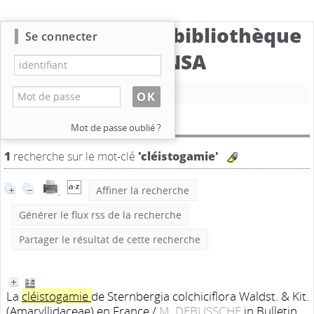
Catalogue de la bibliothèque
Se connecter
du CBNSA
Nouvelle recherche
Résultat de la recherche
Mot de passe oublié ?
1
recherche sur le mot-clé
'cléistogamie'
Affiner la recherche
Générer le flux rss de la recherche
Partager le résultat de cette recherche
La
cléistogamie
de Sternbergia colchiciflora Waldst. & Kit.
(Amaryllidaceae) en France
/
M. DEBUSSCHE
in Bulletin