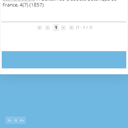
France, 4(7) (1857)
1
(1 - 1 / 1)
A-
A
A+