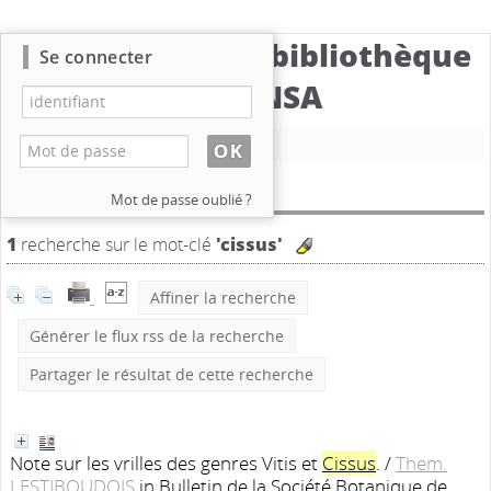
Catalogue de la bibliothèque
Se connecter
du CBNSA
Nouvelle recherche
Résultat de la recherche
Mot de passe oublié ?
1
recherche sur le mot-clé
'cissus'
Affiner la recherche
Générer le flux rss de la recherche
Partager le résultat de cette recherche
Note sur les vrilles des genres Vitis et
Cissus
.
/
Them.
LESTIBOUDOIS
in Bulletin de la Société Botanique de