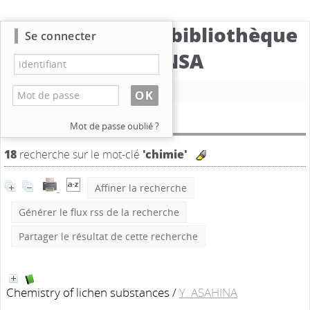
Catalogue de la bibliothèque
Se connecter
du CBNSA
Nouvelle recherche
Résultat de la recherche
Mot de passe oublié ?
18
recherche sur le mot-clé
'chimie'
Affiner la recherche
Générer le flux rss de la recherche
Partager le résultat de cette recherche
Chemistry of lichen substances
/
Y. ASAHINA