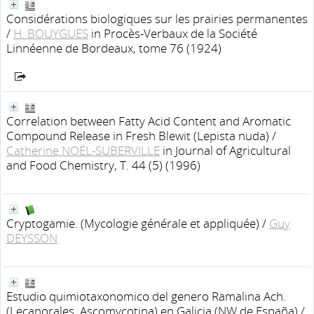
Considérations biologiques sur les prairies permanentes
/
H. BOUYGUES
in Procès-Verbaux de la Société
Linnéenne de Bordeaux, tome 76 (1924)
Correlation between Fatty Acid Content and Aromatic
Compound Release in Fresh Blewit (Lepista nuda)
/
Catherine NOËL-SUBERVILLE
in Journal of Agricultural
and Food Chemistry, T. 44 (5) (1996)
Cryptogamie. (Mycologie générale et appliquée)
/
Guy
DEYSSON
Estudio quimiotaxonomico del genero Ramalina Ach.
(Lecanorales, Ascomycotina) en Galicia (NW de España)
/