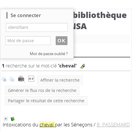
Catalogue de la bibliothèque
Se connecter
du CBNSA
Nouvelle recherche
Résultat de la recherche
Mot de passe oublié ?
1
recherche sur le mot-clé
'cheval'
Affiner la recherche
Générer le flux rss de la recherche
Partager le résultat de cette recherche
Intoxications du
cheval
par les Séneçons
/
B. PASSEMARD