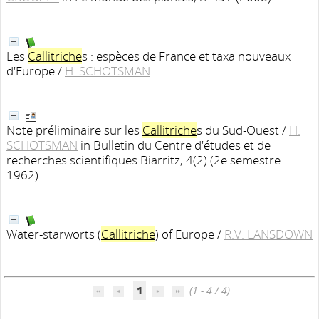
Les
Callitriche
s : espèces de France et taxa nouveaux
d'Europe
/
H. SCHOTSMAN
Note préliminaire sur les
Callitriche
s du Sud-Ouest
/
H.
SCHOTSMAN
in Bulletin du Centre d'études et de
recherches scientifiques Biarritz, 4(2) (2e semestre
1962)
Water-starworts (
Callitriche
) of Europe
/
R.V. LANSDOWN
1
(1 - 4 / 4)