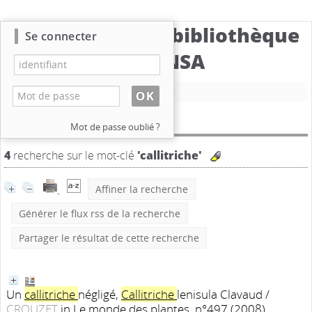
Catalogue de la bibliothèque
Se connecter
du CBNSA
Nouvelle recherche
Résultat de la recherche
Mot de passe oublié ?
4
recherche sur le mot-clé
'callitriche'
Affiner la recherche
Générer le flux rss de la recherche
Partager le résultat de cette recherche
Un
callitriche
négligé,
Callitriche
lenisula Clavaud
/
CROUZET
in Le monde des plantes, n°497 (2008)