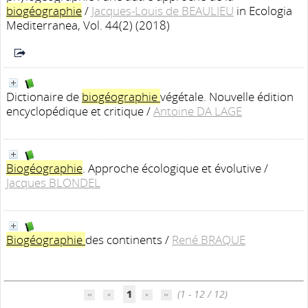
biogéographie
/
Jacques-Louis de BEAULIEU
in Ecologia
Mediterranea, Vol. 44(2) (2018)
Dictionaire de
biogéographie
végétale. Nouvelle édition
encyclopédique et critique
/
Antoine DA LAGE
Biogéographie
. Approche écologique et évolutive
/
Jacques BLONDEL
Biogéographie
des continents
/
René BRAQUE
1
(1 - 12 / 12)