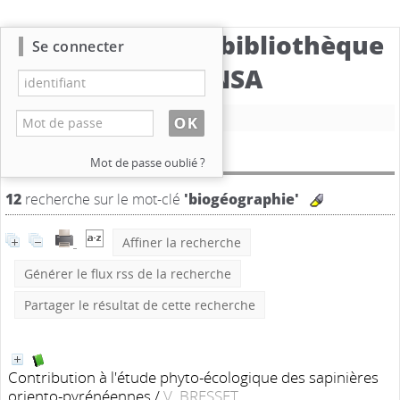
Catalogue de la bibliothèque
Se connecter
du CBNSA
Nouvelle recherche
Résultat de la recherche
Mot de passe oublié ?
12
recherche sur le mot-clé
'biogéographie'
Affiner la recherche
Générer le flux rss de la recherche
Partager le résultat de cette recherche
Contribution à l'étude phyto-écologique des sapinières
oriento-pyrénéennes
/
V. BRESSET