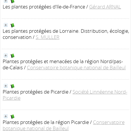
Les plantes protégées d'Ile-de-France
/
Gérard ARNAL
Les plantes protégées de Lorraine. Distribution, écologie,
conservation
/
S. MULLER
Plantes protégées et menacées de la région Nord/pas-
de-Calais
/
Conservatoire botanique national de Bailleul
Plantes protégées de Picardie
/
Société Linnéenne Nord-
Picardie
Plantes protégées de la région Picardie
/
Conservatoire
botanique national de Bailleul