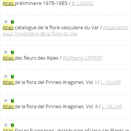
Atlas
préliminaire 1978-1985
/
B. LUNAIS
Atlas
-catalogue de la flore vasculaire du Var
/
Association
pour l'inventaire de la flore du Var
Atlas
des fleurs des Alpes
/
Wolfgang LIPPERT
Atlas
de la flora del Pirineo Aragones. Vol. I
/
L. VILLAR
Atlas
de la flora del Pirineo Aragones. Vol. II
/
L. VILLAR
Atlas
Florae Europaeae : distribution of Vascular Plants in