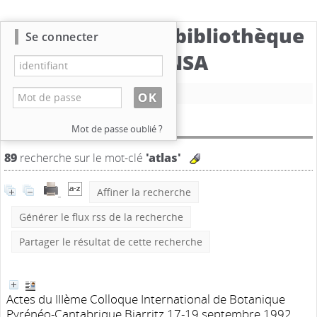
Catalogue de la bibliothèque
Se connecter
du CBNSA
Nouvelle recherche
Résultat de la recherche
Mot de passe oublié ?
89
recherche sur le mot-clé
'atlas'
Affiner la recherche
Générer le flux rss de la recherche
Partager le résultat de cette recherche
Actes du IIIème Colloque International de Botanique
Pyrénéo-Cantabrique Biarritz 17-19 septembre 1992.