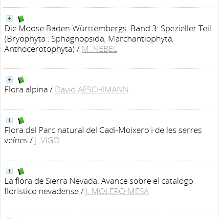
Die Moose Baden-Württembergs. Band 3: Spezieller Teil
(Bryophyta : Sphagnopsida, Marchantiophyta,
Anthocerotophyta)
/
M. NEBEL
Flora alpina
/
David AESCHIMANN
Flora del Parc natural del Cadi-Moixero i de les serres
veïnes
/
J. VIGO
La flora de Sierra Nevada. Avance sobre el catalogo
floristico nevadense
/
J. MOLERO-MESA