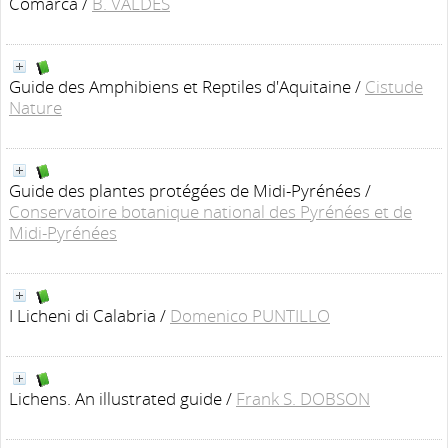
Comarca
/
B. VALDES
Guide des Amphibiens et Reptiles d'Aquitaine
/
Cistude
Nature
Guide des plantes protégées de Midi-Pyrénées
/
Conservatoire botanique national des Pyrénées et de
Midi-Pyrénées
I Licheni di Calabria
/
Domenico PUNTILLO
Lichens. An illustrated guide
/
Frank S. DOBSON