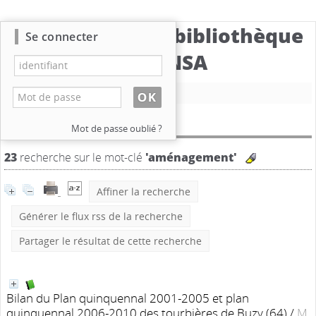
Catalogue de la bibliothèque
Se connecter
du CBNSA
Nouvelle recherche
Résultat de la recherche
Mot de passe oublié ?
23
recherche sur le mot-clé
'aménagement'
Affiner la recherche
Générer le flux rss de la recherche
Partager le résultat de cette recherche
Bilan du Plan quinquennal 2001-2005 et plan
quinquennal 2006-2010 des tourbières de Buzy (64)
/
M.