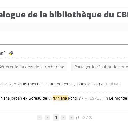
alogue de la bibliothèque du C
na'
énérer le flux rss de la recherche
Partager le résultat de cett
'activité 2006 Tranche 1 - Site de Rodié (Courbiac - 47)
/
O. QURIS
hiana Jordan ex Boreau de V.
riviniana
Rchb. ?
/
M. ESPEUT
in Le monde 
1
(1 - 2 / 2)