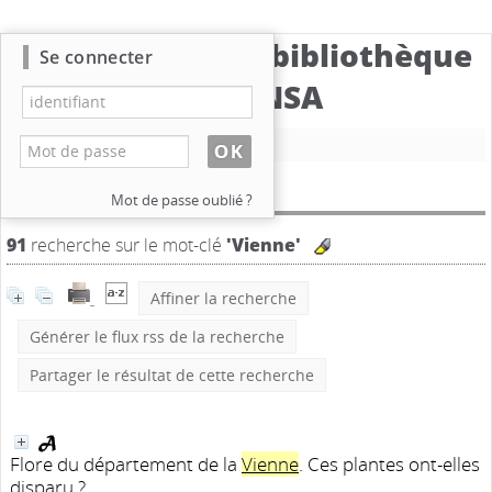
Catalogue de la bibliothèque
Se connecter
du CBNSA
Nouvelle recherche
Résultat de la recherche
Mot de passe oublié ?
91
recherche sur le mot-clé
'Vienne'
Affiner la recherche
Générer le flux rss de la recherche
Partager le résultat de cette recherche
Flore du département de la
Vienne
. Ces plantes ont-elles
disparu ?