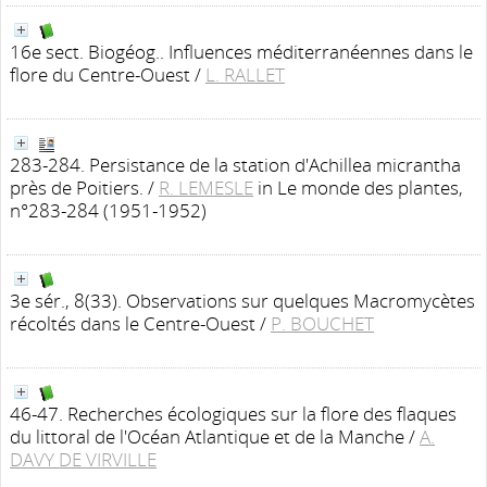
16e sect. Biogéog.. Influences méditerranéennes dans le
flore du Centre-Ouest
/
L. RALLET
283-284. Persistance de la station d'Achillea micrantha
près de Poitiers.
/
R. LEMESLE
in Le monde des plantes,
n°283-284 (1951-1952)
3e sér., 8(33). Observations sur quelques Macromycètes
récoltés dans le Centre-Ouest
/
P. BOUCHET
46-47. Recherches écologiques sur la flore des flaques
du littoral de l'Océan Atlantique et de la Manche
/
A.
DAVY DE VIRVILLE