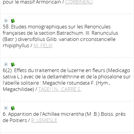
pour le massif Armoricain
/
CORBINEAU
58. Etudes monographiques sur les Renoncules
françaises de la section Batrachium. III. Ranunculus
(Batr.) diversifolius Gilib. variation circonstancielle
rhipiphyllus
/
M. FELIX
6(2). Effets du traitement de luzerne en fleurs (Medicago
sativa L.) avec de la deltaméthrine et de la phosalone sur
l'abeille solitaire : Megachile rotundata F. (Hym.,
Megachilidae)
/
TASEI J.N., CARRÉ S.
6. Apparition de l'Achillea micrantha (M. B.) Boiss. près
de Poitiers
/
R. LEMESLE