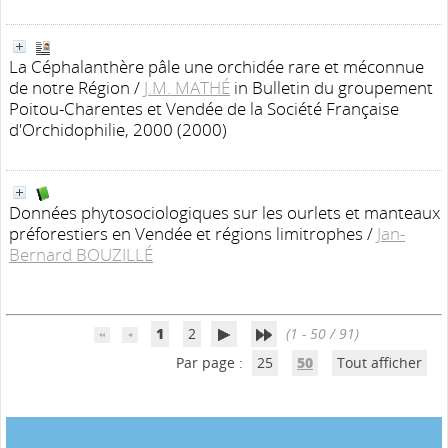
La Céphalanthère pâle une orchidée rare et méconnue
de notre Région
/
J.M. MATHÉ
in Bulletin du groupement
Poitou-Charentes et Vendée de la Société Française
d'Orchidophilie, 2000 (2000)
Données phytosociologiques sur les ourlets et manteaux
préforestiers en Vendée et régions limitrophes
/
Jan-
Bernard BOUZILLÉ
1
2
(1 - 50 / 91)
Par page :
25
50
Tout afficher