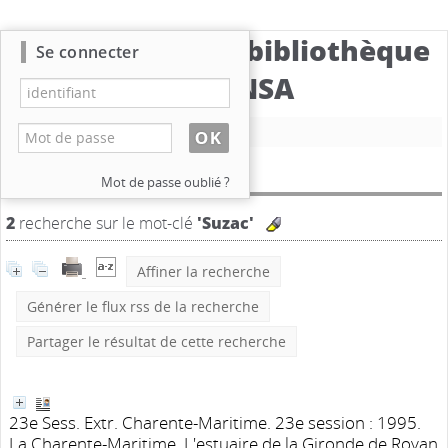
Catalogue de la bibliothèque
Se connecter
du CBNSA
Nouvelle recherche
Résultat de la recherche
Mot de passe oublié ?
2
recherche sur le mot-clé
'Suzac'
Affiner la recherche
Générer le flux rss de la recherche
Partager le résultat de cette recherche
23e Sess. Extr. Charente-Maritime. 23e session : 1995.
La Charente-Maritime. L'estuaire de la Gironde de Royan