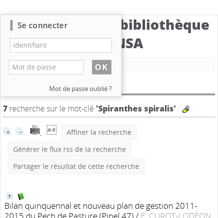
Catalogue de la bibliothèque
Se connecter
du CBNSA
Nouvelle recherche
Résultat de la recherche
Mot de passe oublié ?
7
recherche sur le mot-clé
'Spiranthes spiralis'
Affiner la recherche
Générer le flux rss de la recherche
Partager le résultat de cette recherche
Bilan quinquennal et nouveau plan de gestion 2011-
2015 du Pech de Pasture (Pinel,47)
/
E. CUROT-LODÉON