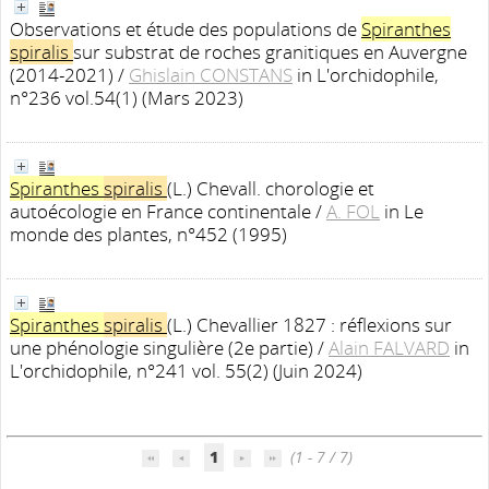
Observations et étude des populations de
Spiranthes
spiralis
sur substrat de roches granitiques en Auvergne
(2014-2021)
/
Ghislain CONSTANS
in L'orchidophile,
n°236 vol.54(1) (Mars 2023)
Spiranthes
spiralis
(L.) Chevall. chorologie et
autoécologie en France continentale
/
A. FOL
in Le
monde des plantes, n°452 (1995)
Spiranthes
spiralis
(L.) Chevallier 1827 : réflexions sur
une phénologie singulière (2e partie)
/
Alain FALVARD
in
L'orchidophile, n°241 vol. 55(2) (Juin 2024)
1
(1 - 7 / 7)