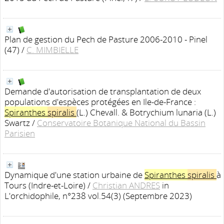
Plan de gestion du Pech de Pasture 2006-2010 - Pinel
(47)
/
C. MIMBIELLE
Demande d'autorisation de transplantation de deux
populations d'espèces protégées en Ile-de-France :
Spiranthes
spiralis
(L.) Chevall. & Botrychium lunaria (L.)
Swartz
/
Conservatoire Botanique National du Bassin
Parisien
Dynamique d'une station urbaine de
Spiranthes
spiralis
à
Tours (Indre-et-Loire)
/
Christian ANDRES
in
L'orchidophile, n°238 vol.54(3) (Septembre 2023)