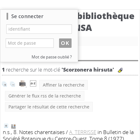
Catalogue de la bibliothèque
Se connecter
du CBNSA
Nouvelle recherche
Résultat de la recherche
Mot de passe oublié ?
1
recherche sur le mot-clé
'Scorzonera hirsuta'
Affiner la recherche
Générer le flux rss de la recherche
Partager le résultat de cette recherche
n.s., 8. Notes charentaises
/
A. TERRISSE
in Bulletin de la
Société Botanique du Centre-Ouest, Tome 8 (1977)