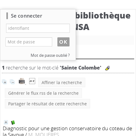
Catalogue de la bibliothèque
Se connecter
du CBNSA
Nouvelle recherche
Résultat de la recherche
Mot de passe oublié ?
1
recherche sur le mot-clé
'Sainte Colombe'
Affiner la recherche
Générer le flux rss de la recherche
Partager le résultat de cette recherche
Diagnostic pour une gestion conservatoire du coteau de
la Savoye
/
M. MOLIERES