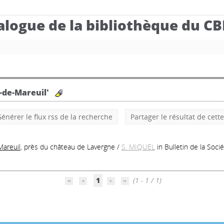
alogue de la bibliothèque du C
e-de-Mareuil'
énérer le flux rss de la recherche
Partager le résultat de cett
Mareuil
, près du château de Lavergne
/
S. MIQUEL
in Bulletin de la Soc
1
(1 - 1 / 1)