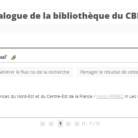
alogue de la bibliothèque du C
ui'
énérer le flux rss de la recherche
Partager le résultat de cett
nces du Nord-Est et du Centre-Est de la France
/
Yorick FERREZ
in Les 
1
(1 - 1 / 1)