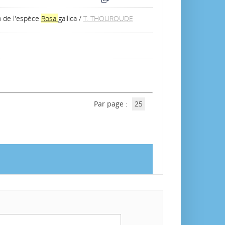
n de l'espèce
Rosa
gallica
/
T. THOUROUDE
Par page :
25