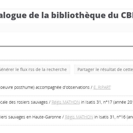
alogue de la bibliothèque du C
énérer le flux rss de la recherche
Partager le résultat de cett
 (oeuvre posthume) accompagnée d'observations
/
E. RIPART
ocale des rosiers sauvages
/
Régis MATHON
in Isatis 31, n°17 (année 20
osiers sauvages en Haute-Garonne
/
Régis MATHON
in Isatis 31, n°16 (a