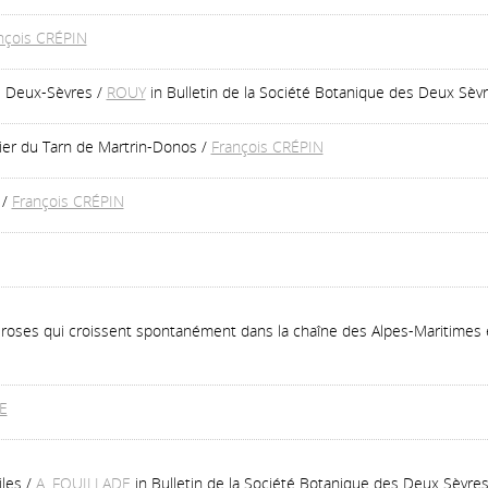
nçois CRÉPIN
s Deux-Sèvres
/
ROUY
in Bulletin de la Société Botanique des Deux Sèvr
ier du Tarn de Martrin-Donos
/
François CRÉPIN
/
François CRÉPIN
 roses qui croissent spontanément dans la chaîne des Alpes-Maritimes
E
iles
/
A. FOUILLADE
in Bulletin de la Société Botanique des Deux Sèvr