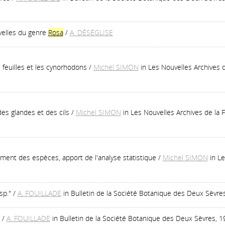
velles du genre
Rosa
/
A. DÉSÉGLISE
les feuilles et les cynorhodons
/
Michel SIMON
in Les Nouvelles Archives d
 des glandes et des cils
/
Michel SIMON
in Les Nouvelles Archives de la F
ement des espèces, apport de l'analyse statistique
/
Michel SIMON
in L
sp."
/
A. FOUILLADE
in Bulletin de la Société Botanique des Deux Sèvres
/
A. FOUILLADE
in Bulletin de la Société Botanique des Deux Sèvres, 19