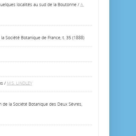
 quelques localités au sud de la Boutonne
/
A.
e la Société Botanique de France, t. 35 (1888)
ns
/
M.S. LINDLEY
in de la Société Botanique des Deux Sèvres,