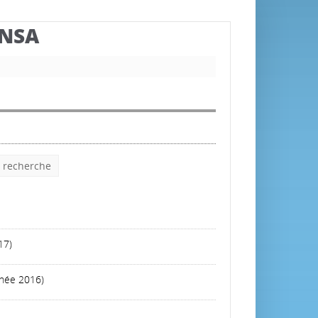
BNSA
e recherche
17)
nnée 2016)