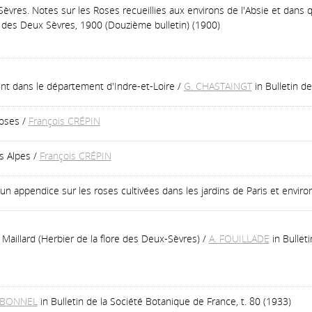
Sèvres. Notes sur les Roses recueillies aux environs de l'Absie et dans
e des Deux Sèvres, 1900 (Douzième bulletin) (1900)
nt dans le département d'Indre-et-Loire
/
G. CHASTAINGT
in Bulletin d
Roses
/
François CRÉPIN
s Alpes
/
François CRÉPIN
un appendice sur les roses cultivées dans les jardins de Paris et enviro
Maillard (Herbier de la flore des Deux-Sèvres)
/
A. FOUILLADE
in Bullet
ARBONNEL
in Bulletin de la Société Botanique de France, t. 80 (1933)