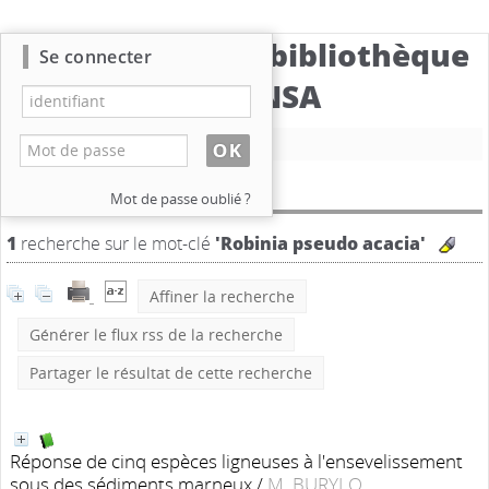
Catalogue de la bibliothèque
Se connecter
du CBNSA
Nouvelle recherche
Résultat de la recherche
Mot de passe oublié ?
1
recherche sur le mot-clé
'Robinia pseudo acacia'
Affiner la recherche
Générer le flux rss de la recherche
Partager le résultat de cette recherche
Réponse de cinq espèces ligneuses à l'ensevelissement
sous des sédiments marneux
/
M. BURYLO