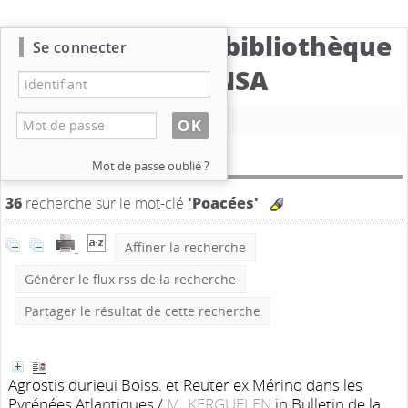
Catalogue de la bibliothèque
Se connecter
du CBNSA
Nouvelle recherche
Résultat de la recherche
Mot de passe oublié ?
36
recherche sur le mot-clé
'Poacées'
Affiner la recherche
Générer le flux rss de la recherche
Partager le résultat de cette recherche
Agrostis durieui Boiss. et Reuter ex Mérino dans les
Pyrénées Atlantiques
/
M. KERGUELEN
in Bulletin de la