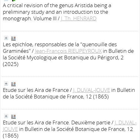
A critical revision of the genus Aristida being a
preliminary study and an introduction to the
monograph. Volume III
/
J. Th. HENRARD
Les epichloe, responsables de la "quenouille des
Graminées"
/
Jean-François RIEUPEYROUX
in Bulletin de
la Société Mycologique et Botanique du Périgord, 2
(2025)
Etude sur les Aira de France
/
J. DUVAL-JOUVE
in Bulletin
de la Société Botanique de France, 12 (1865)
Etude sur les Aira de France. Deuxième partie
/
J. DUVAL-
JOUVE
in Bulletin de la Société Botanique de France, 12
(1865)