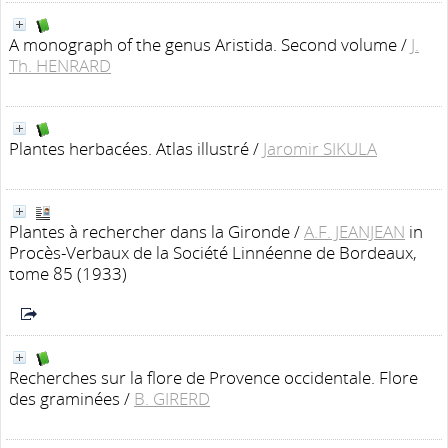
A monograph of the genus Aristida. Second volume
/
J.
Th. HENRARD
Plantes herbacées. Atlas illustré
/
Jaromir SIKULA
Plantes à rechercher dans la Gironde
/
A.F. JEANJEAN
in
Procès-Verbaux de la Société Linnéenne de Bordeaux,
tome 85 (1933)
Recherches sur la flore de Provence occidentale. Flore
des graminées
/
B. GIRERD