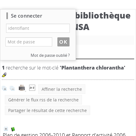
Catalogue de la bibliothèque
Se connecter
du CBNSA
Nouvelle recherche
Résultat de la recherche
Mot de passe oublié ?
1
recherche sur le mot-clé
'Plantanthera chlorantha'
Affiner la recherche
Générer le flux rss de la recherche
Partager le résultat de cette recherche
Plan de gestion 2006-2010 et Rapport d'activité 2006