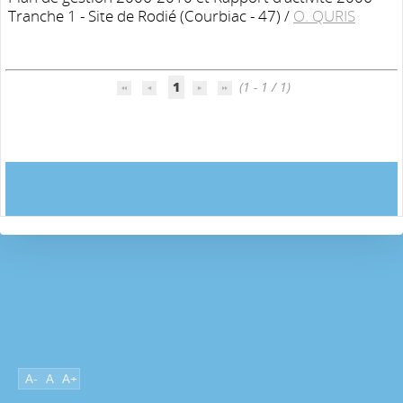
Tranche 1 - Site de Rodié (Courbiac - 47)
/
O. QURIS
1
(1 - 1 / 1)
A-
A
A+