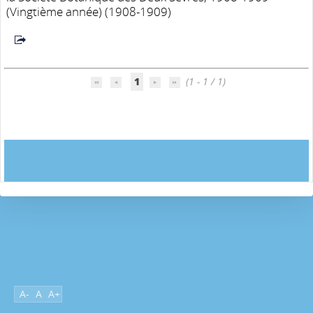
(Vingtième année) (1908-1909)
1
(1 - 1 / 1)
A-
A
A+