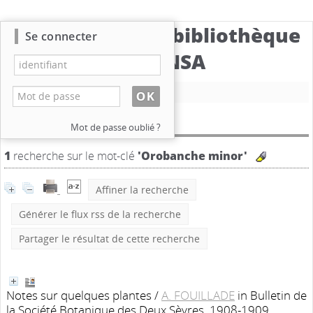
Catalogue de la bibliothèque
Se connecter
du CBNSA
Nouvelle recherche
Résultat de la recherche
Mot de passe oublié ?
1
recherche sur le mot-clé
'Orobanche minor'
Affiner la recherche
Générer le flux rss de la recherche
Partager le résultat de cette recherche
Notes sur quelques plantes
/
A. FOUILLADE
in Bulletin de
la Société Botanique des Deux Sèvres, 1908-1909