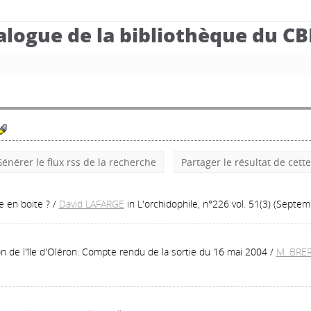
alogue de la bibliothèque du C
énérer le flux rss de la recherche
Partager le résultat de cett
e en boite ?
/
David LAFARGE
in L'orchidophile, n°226 vol. 51(3) (Septe
ion de l'île d'Oléron. Compte rendu de la sortie du 16 mai 2004
/
M. BRE