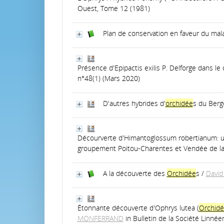
Ouest, Tome 12 (1981)
Plan de conservation en faveur du mal
Présence d'Epipactis exilis P. Delforge dans l
n°48(1) (Mars 2020)
D'autres hybrides d'
orchidée
s du Berg
Décourverte d'Himantoglossum robertianum: u
groupement Poitou-Charentes et Vendée de la 
A la découverte des
Orchidée
s
/
Davi
Étonnante découverte d'Ophrys lutea (
Orchid
MONFERRAND
in Bulletin de la Société Linné