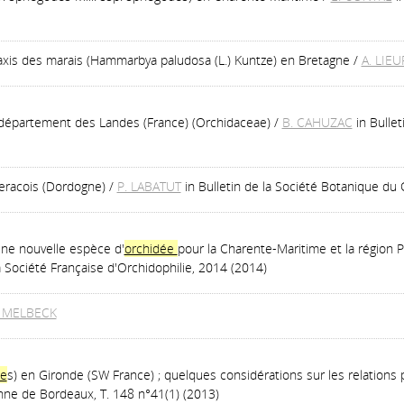
axis des marais (Hammarbya paludosa (L.) Kuntze) en Bretagne
/
A. LIE
e département des Landes (France) (Orchidaceae)
/
B. CAHUZAC
in Bulle
eracois (Dordogne)
/
P. LABATUT
in Bulletin de la Société Botanique d
ne nouvelle espèce d'
orchidée
pour la Charente-Maritime et la région 
Société Française d'Orchidophilie, 2014 (2014)
d MELBECK
ée
s) en Gironde (SW France) ; quelques considérations sur les relation
enne de Bordeaux, T. 148 n°41(1) (2013)