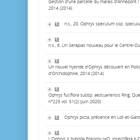
Gestion d'une parcelle du marais d'Annepont
2014 (2014)
n.s., 20. Ophrys speculum ssp. specu
n.s., 6. Un Serapias nouveau pour le Centre-Oue
Un nouvel hybride d'Ophrys découvert en Poi
d'Orchidophilie, 2014 (2014)
Ophrys fuciflora subsp. aestuariensis Ring, Qu
n°225 vol. 51(2) (Juin 2020)
Ophrys picta, présence en Lot-et-Garo
L'Ophrys X hybrida Pokorny (=O. insectifera X