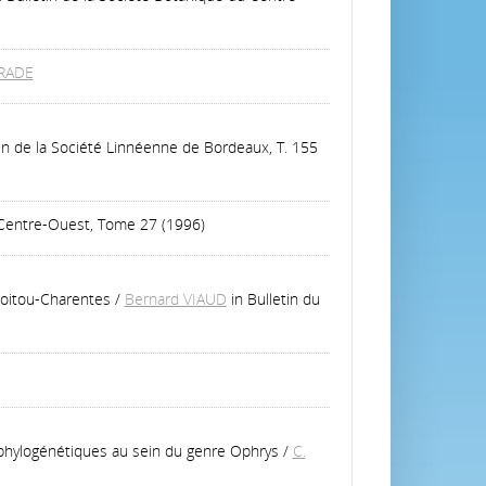
URADE
tin de la Société Linnéenne de Bordeaux, T. 155
u Centre-Ouest, Tome 27 (1996)
Poitou-Charentes
/
Bernard VIAUD
in Bulletin du
s phylogénétiques au sein du genre Ophrys
/
C.