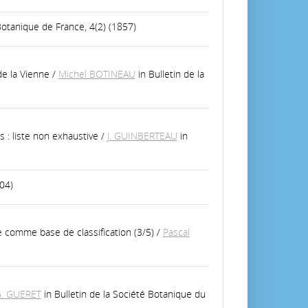
 Botanique de France, 4(2) (1857)
de la Vienne
/
Michel BOTINEAU
in Bulletin de la
: liste non exhaustive
/
J. GUINBERTEAU
in
04)
e comme base de classification (3/5)
/
Pascal
. GUERET
in Bulletin de la Société Botanique du