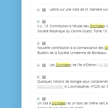
Lettre sur une note de M. Menière sur
n.s., 13. Contribution à l'étude des
Orchidée
s 
Société Botanique du Centre-Ouest, Tome 13 
Nouvelle contribution à la connaissance des
Or
Bulletin de la Société Linnéenne de Bordeaux, 
Les
Orchidée
s de l'île d'Oléron
/
M. B
Quelques notions de biologie pour comprendre 
DESCOURVIERES
in L'orchidophile, n°225 vol. 
Un site à
orchidée
s et un bois de chêne vert à