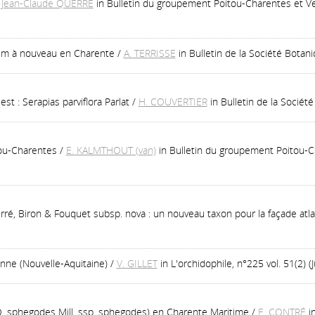
/
Jean-Claude QUERRÉ
in Bulletin du groupement Poitou-Charentes et Ve
lum à nouveau en Charente
/
A. TERRISSE
in Bulletin de la Société Bota
st : Serapias parviflora Parlat
/
H. COUVERTIER
in Bulletin de la Socié
tou-Charentes
/
E. KALMTHOUT (van)
in Bulletin du groupement Poitou-C
erré, Biron & Fouquet subsp. nova : un nouveau taxon pour la façade atl
nne (Nouvelle-Aquitaine)
/
V. GILLET
in L'orchidophile, n°225 vol. 51(2) (
 O. sphegodes Mill. ssp. sphegodes) en Charente Maritime
/
E. CONTRÉ
i