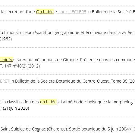
 la sécrétion d'une
Orchidée
.
/
Louis LECLERE
in Bulletin de la Société
du Limousin : leur répartition géographique et écologique dans la vallée 
(1982)
chidée
s rares ou méconnues de Gironde. Présence dans les communes 
T. 147 n°40(2) (2012)
RERET
in Bulletin de la Société Botanique du Centre-Ouest, Tome 35 (20
la classification des
orchidée
s. La méthode cladistique : la morphologi
51(2) (Juin 2020)
 Saint Sulpice de Cognac (Charente). Sortie botanique du 5 juin 2004
/
G