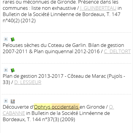
rares ou méconnues de Gironde. Présence dans les
communes : liste non exhaustive
/
J. GUINBERTEAU
in
Bulletin de la Société Linnéenne de Bordeaux, T. 147
n°40(2) (2012)
Pelouses sèches du Coteau de Garlin. Bilan de gestion
2007-2011 & Plan quinquennal 2012-2016
/
C. DELTORT
Plan de gestion 2013-2017 - Côteau de Marac (Pujols -
33)
/
D. LESSIEUR
Découverte d'
Ophrys
occidentalis
en Gironde
/
O.
CABANNE
in Bulletin de la Société Linnéenne de
Bordeaux, T. 144 n°37(3) (2009)