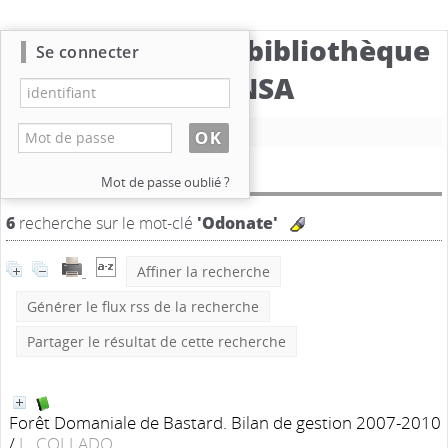
Catalogue de la bibliothèque
Se connecter
du CBNSA
Nouvelle recherche
Résultat de la recherche
Mot de passe oublié ?
6
recherche sur le mot-clé
'Odonate'
Affiner la recherche
Générer le flux rss de la recherche
Partager le résultat de cette recherche
Forêt Domaniale de Bastard. Bilan de gestion 2007-2010
/
L. COLLADO