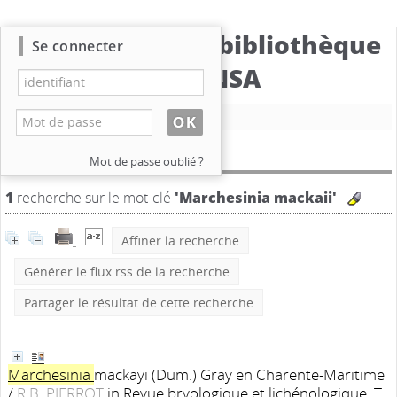
Catalogue de la bibliothèque
Se connecter
du CBNSA
Nouvelle recherche
Résultat de la recherche
Mot de passe oublié ?
1
recherche sur le mot-clé
'Marchesinia mackaii'
Affiner la recherche
Générer le flux rss de la recherche
Partager le résultat de cette recherche
Marchesinia
mackayi (Dum.) Gray en Charente-Maritime
/
R.B. PIERROT
in Revue bryologique et lichénologique, T.