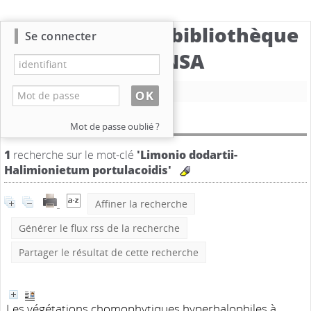
Catalogue de la bibliothèque
Se connecter
du CBNSA
Nouvelle recherche
Résultat de la recherche
Mot de passe oublié ?
1
recherche sur le mot-clé
'Limonio dodartii-
Halimionietum portulacoidis'
Affiner la recherche
Générer le flux rss de la recherche
Partager le résultat de cette recherche
Les végétations chomophytiques hyperhalophiles à