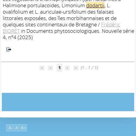
Halimione portulacoides, Limonium
dodartii
, L.
ovalifolium et L. auriculae-ursifolium des falaises
littorales exposées, des îles morbihannaises et de
quelques sites continentaux de Bretagne
/
Frédéric
BIORET
in Documents phytosociologiques. Nouvelle série
4, n°4 (2025)
1
(1 - 1 / 1)
A-
A
A+