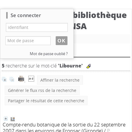
Catalogue de la bibliothèque
Se connecter
du CBNSA
Nouvelle recherche
Résultat de la recherche
Mot de passe oublié ?
5
recherche sur le mot-clé
'Libourne'
Affiner la recherche
Générer le flux rss de la recherche
Partager le résultat de cette recherche
Compte-rendu botanique de la sortie du 22 septembre
2007 dans les environs de Fronsac (Gironde)
/
P.