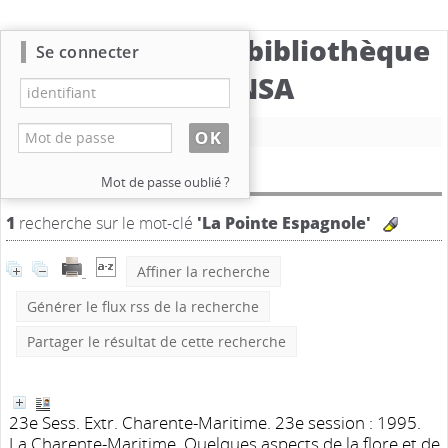
Catalogue de la bibliothèque
Se connecter
du CBNSA
Nouvelle recherche
Résultat de la recherche
Mot de passe oublié ?
1
recherche sur le mot-clé
'La Pointe Espagnole'
Affiner la recherche
Générer le flux rss de la recherche
Partager le résultat de cette recherche
23e Sess. Extr. Charente-Maritime. 23e session : 1995.
La Charente-Maritime. Quelques aspects de la flore et de