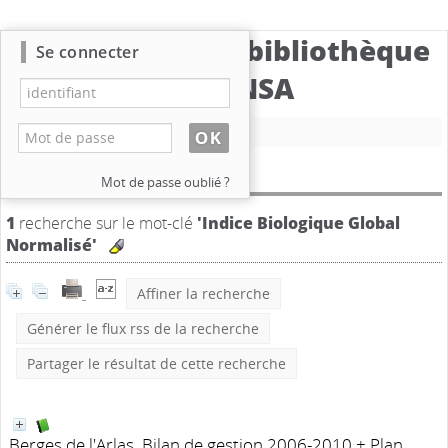
Catalogue de la bibliothèque
Se connecter
du CBNSA
Nouvelle recherche
Résultat de la recherche
Mot de passe oublié ?
1
recherche sur le mot-clé
'Indice Biologique Global
Normalisé'
Affiner la recherche
Générer le flux rss de la recherche
Partager le résultat de cette recherche
Berges de l'Arlas, Bilan de gestion 2006-2010 + Plan