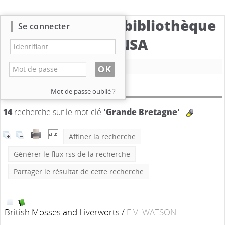
Catalogue de la bibliothèque
Se connecter
du CBNSA
Nouvelle recherche
Résultat de la recherche
Mot de passe oublié ?
14
recherche sur le mot-clé
'Grande Bretagne'
Affiner la recherche
Générer le flux rss de la recherche
Partager le résultat de cette recherche
British Mosses and Liverworts
/
E.V. WATSON