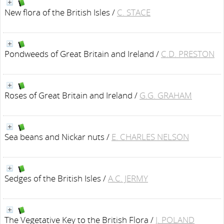
New flora of the British Isles
/
C. STACE
Pondweeds of Great Britain and Ireland
/
C.D. PRESTON
Roses of Great Britain and Ireland
/
G.G. GRAHAM
Sea beans and Nickar nuts
/
E. CHARLES NELSON
Sedges of the British Isles
/
A.C. JERMY
The Vegetative Key to the British Flora
/
J. POLAND