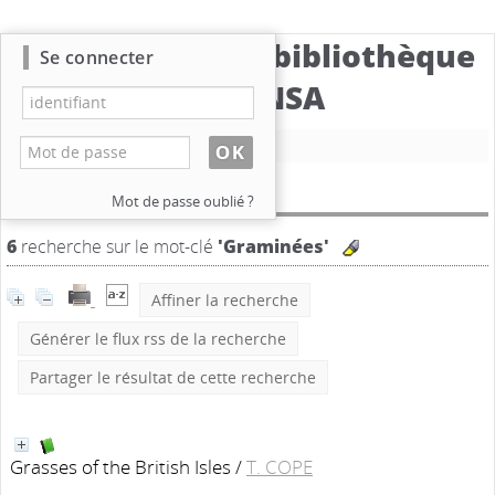
Catalogue de la bibliothèque
Se connecter
du CBNSA
Nouvelle recherche
Résultat de la recherche
Mot de passe oublié ?
6
recherche sur le mot-clé
'Graminées'
Affiner la recherche
Générer le flux rss de la recherche
Partager le résultat de cette recherche
Grasses of the British Isles
/
T. COPE