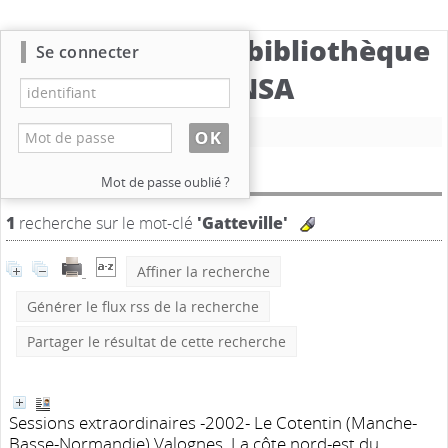
Catalogue de la bibliothèque
Se connecter
du CBNSA
Nouvelle recherche
Résultat de la recherche
Mot de passe oublié ?
1
recherche sur le mot-clé
'Gatteville'
Affiner la recherche
Générer le flux rss de la recherche
Partager le résultat de cette recherche
Sessions extraordinaires -2002- Le Cotentin (Manche-
Basse-Normandie) Valognes. La côte nord-est du