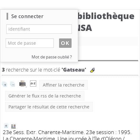
Catalogue de la bibliothèque
Se connecter
du CBNSA
Nouvelle recherche
Résultat de la recherche
Mot de passe oublié ?
3
recherche sur le mot-clé
'Gatseau'
Affiner la recherche
Générer le flux rss de la recherche
Partager le résultat de cette recherche
23e Sess. Extr. Charente-Maritime. 23e session : 1995.
La Charente-Maritime. Une journée à l'île d'Oléron
/