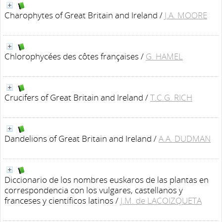
Charophytes of Great Britain and Ireland
/
J.A. MOORE
Chlorophycées des côtes françaises
/
G. HAMEL
Crucifers of Great Britain and Ireland
/
T.C.G. RICH
Dandelions of Great Britain and Ireland
/
A.A. DUDMAN
Diccionario de los nombres euskaros de las plantas en
correspondencia con los vulgares, castellanos y
franceses y cientificos latinos
/
J.M. de LACOIZQUETA