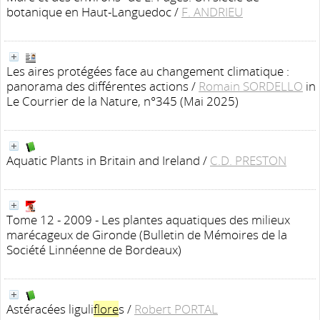
botanique en Haut-Languedoc
/
F. ANDRIEU
Les aires protégées face au changement climatique :
panorama des différentes actions
/
Romain SORDELLO
in
Le Courrier de la Nature, n°345 (Mai 2025)
Aquatic Plants in Britain and Ireland
/
C.D. PRESTON
Tome 12 - 2009 - Les plantes aquatiques des milieux
marécageux de Gironde
(Bulletin de Mémoires de la
Société Linnéenne de Bordeaux)
Astéracées liguli
flore
s
/
Robert PORTAL