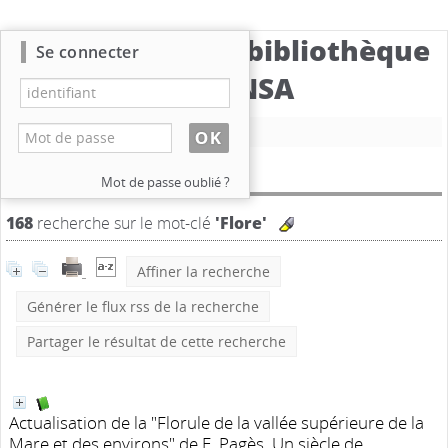
Catalogue de la bibliothèque
Se connecter
du CBNSA
Nouvelle recherche
Résultat de la recherche
Mot de passe oublié ?
168
recherche sur le mot-clé
'Flore'
Affiner la recherche
Générer le flux rss de la recherche
Partager le résultat de cette recherche
Actualisation de la "Florule de la vallée supérieure de la
Mare et des environs" de E. Pagès. Un siècle de