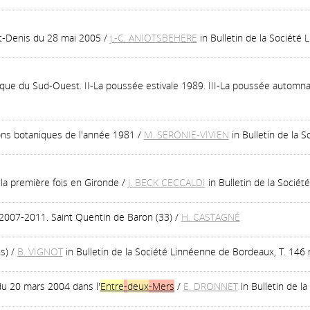
t-Denis du 28 mai 2005
/
J.-C. ANIOTSBEHERE
in Bulletin de la Société
gique du Sud-Ouest. II-La poussée estivale 1989. III-La poussée automn
ons botaniques de l'année 1981
/
M. SERONIE-VIVIEN
in Bulletin de la 
la première fois en Gironde
/
J. BECK CECCALDI
in Bulletin de la Socié
2007-2011. Saint Quentin de Baron (33)
/
H. CASTAGNÉ
s)
/
B. VIGNOT
in Bulletin de la Société Linnéenne de Bordeaux, T. 146 
du 20 mars 2004 dans l'
Entre
-
deux
-
Mers
/
E. DRONNET
in Bulletin de l