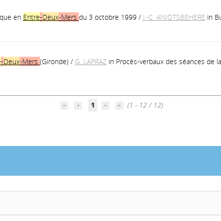
nique en
Entre
-
Deux
-
Mers
du 3 octobre 1999
/
J.-C. ANIOTSBEHERE
in B
e
-
Deux
-
Mers
(Gironde)
/
G. LAPRAZ
in Procès-verbaux des séances de la
1
(1 - 12 / 12)