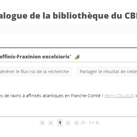
alogue de la bibliothèque du C
ffinis-Fraxinion excelsioris'
énérer le flux rss de la recherche
Partager le résultat de cett
es de ravins à affinités atlantiques en Franche-Comté
/
Rémi COLLAUD
1
(1 - 1 / 1)