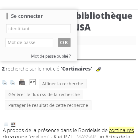
Catalogue de la bibliothèque
Se connecter
du CBNSA
Nouvelle recherche
Résultat de la recherche
Mot de passe oublié ?
2
recherche sur le mot-clé
'Cortinaires'
Affiner la recherche
Générer le flux rss de la recherche
Partager le résultat de cette recherche
A propos de la présence dans le Bordelais de
cortinaires
du groupe "orellani" - K et R
/
F. MASSART
in Actes de la