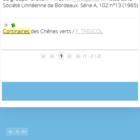
Société Linnéenne de Bordeaux. Série A, 102 n°13 (1965)
Cortinaires
des Chênes verts
/
F. TRESCOL
1
(1 - 2 / 2)
A-
A
A+