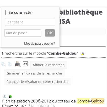
Catalogue de la bibliothèque
Se connecter
du CBNSA
Nouvelle recherche
Résultat de la recherche
Mot de passe oublié ?
1
recherche sur le mot-clé
'Combe-Galdou'
Affiner la recherche
Générer le flux rss de la recherche
Partager le résultat de cette recherche
Plan de gestion 2008-2012 du coteau de
Combe
-
Galdou
(Puymirol, 47)
/
N. FORESTIER