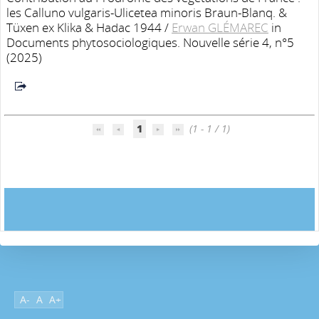
les Calluno vulgaris-Ulicetea minoris Braun-Blanq. &
Tüxen ex Klika & Hadac 1944
/
Erwan GLÉMAREC
in
Documents phytosociologiques. Nouvelle série 4, n°5
(2025)
1
(1 - 1 / 1)
A-
A
A+