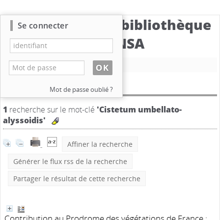
Catalogue de la bibliothèque
Se connecter
du CBNSA
Nouvelle recherche
Résultat de la recherche
Mot de passe oublié ?
1
recherche sur le mot-clé
'Cistetum umbellato-
alyssoidis'
Affiner la recherche
Générer le flux rss de la recherche
Partager le résultat de cette recherche
Contribution au Prodrome des végétations de France :