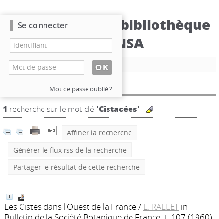
Catalogue de la bibliothèque
Se connecter
du CBNSA
Nouvelle recherche
Résultat de la recherche
Mot de passe oublié ?
1
recherche sur le mot-clé
'Cistacées'
Affiner la recherche
Générer le flux rss de la recherche
Partager le résultat de cette recherche
Les Cistes dans l'Ouest de la France
/
L. RALLET
in
Bulletin de la Société Botanique de France, t. 107 (1960)