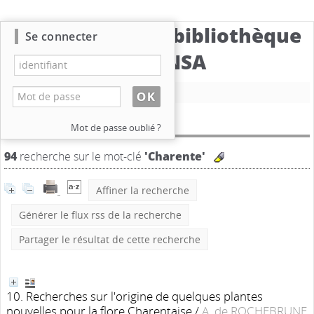
Catalogue de la bibliothèque
Se connecter
du CBNSA
Nouvelle recherche
Résultat de la recherche
Mot de passe oublié ?
94
recherche sur le mot-clé
'Charente'
Affiner la recherche
Générer le flux rss de la recherche
Partager le résultat de cette recherche
10. Recherches sur l'origine de quelques plantes
nouvelles pour la flore Charentaise
/
A. de ROCHEBRUNE