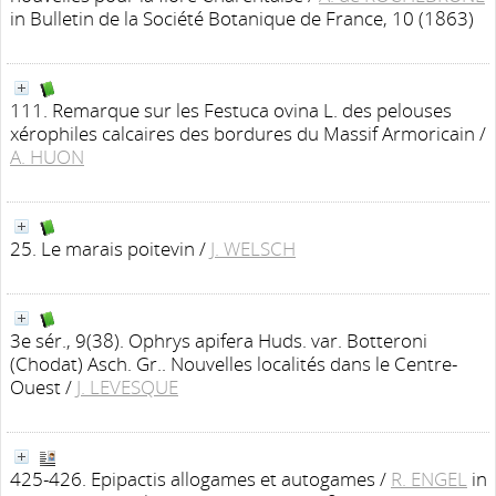
in Bulletin de la Société Botanique de France, 10 (1863)
111. Remarque sur les Festuca ovina L. des pelouses
xérophiles calcaires des bordures du Massif Armoricain
/
A. HUON
25. Le marais poitevin
/
J. WELSCH
3e sér., 9(38). Ophrys apifera Huds. var. Botteroni
(Chodat) Asch. Gr.. Nouvelles localités dans le Centre-
Ouest
/
J. LEVESQUE
425-426. Epipactis allogames et autogames
/
R. ENGEL
in