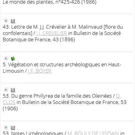
Le monde des plantes, n°425-426 (1986)
43. Lettre de M. J.J. Crévelier à M. Malinvaud [flore du
confolentais]
/
J.J. CREVELIER
in Bulletin de la Société
Botanique de France, 43 (1896)
5. Végétation et structures archéologiques en Haut-
Limousin
/
J.F. BOYER
53. Du genre Phillyrea de la famille des Oleinées
/
D.
CLOS
in Bulletin de la Société Botanique de France, 53
(1906)
53. Notes Lichénologiques
/
M. BOULY DE LESDAIN
in