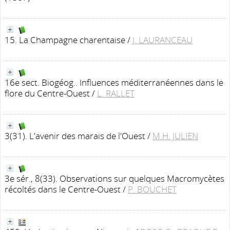
15. La Champagne charentaise
/
J. LAURANCEAU
16e sect. Biogéog.. Influences méditerranéennes dans le
flore du Centre-Ouest
/
L. RALLET
3(31). L'avenir des marais de l'Ouest
/
M.H. JULIEN
3e sér., 8(33). Observations sur quelques Macromycètes
récoltés dans le Centre-Ouest
/
P. BOUCHET