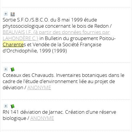
Sortie S.F.O./S.B.C.O. du 8 mai 1999 étude
phytosociologique concernant le bois de Redon
/
BEAUVAIS J.F. {à partir des données fournies par
LAHONDÈRE C.}
in Bulletin du groupement Poitou-
Charente
s et Vendée de la Société Française
d'Orchidophilie, 1999 (1999)
Coteaux des Chavauds. Inventaires botaniques dans le
cadre de l'étude d'environnement liée au projet de
déviation
/
ANONYME
RN 141 déviation de Jarnac. Création d'une réserve
biologique
/
ANONYME