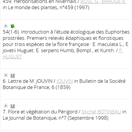
459. Herborisations en Nivernais
/
BOSC G., BRAQUE R.
in Le monde des plantes, n°459 (1997)
54(1-6). Introduction à l'étude écologique des Euphorbes
prostrées. Premiers relevés édaphiques et floristiques
pour trois espèces de la flore française : E. maculata L., E.
jovetii Huguet. E. serpens Humb, Bompl., et Kunth.
/
P.
HUGUET
6. Lettre de M. JOUVIN
/
JOUVIN
in Bulletin de la Société
Botanique de France, 6 (1859)
7. Flore et végétation du Périgord
/
Michel BOTINEAU
in
Le Journal de Botanique, n°7 (Septembre 1998)