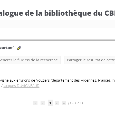
alogue de la bibliothèque du C
pariae'
énérer le flux rss de la recherche
Partager le résultat de cett
de l'Aisne aux environs de Vouziers (département des Ardennes, France). 
é
/
Jacques DUVIGNEAUD
1
(1 - 1 / 1)