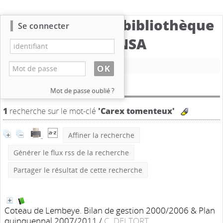
Catalogue de la bibliothèque
Se connecter
du CBNSA
Nouvelle recherche
Résultat de la recherche
Mot de passe oublié ?
1
recherche sur le mot-clé
'Carex tomenteux'
Affiner la recherche
Générer le flux rss de la recherche
Partager le résultat de cette recherche
Coteau de Lembeye. Bilan de gestion 2000/2006 & Plan
quinquennal 2007/2011
/
C. DELTORT