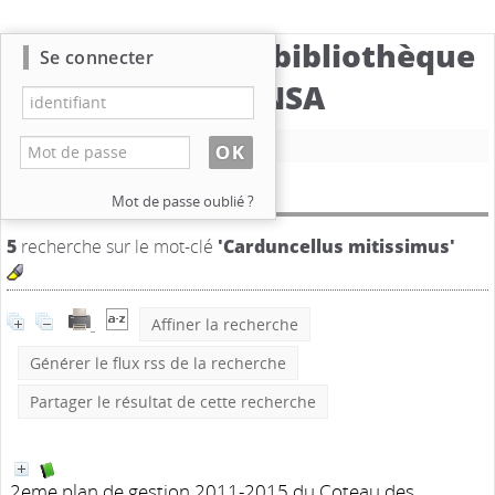
Catalogue de la bibliothèque
Se connecter
du CBNSA
Nouvelle recherche
Résultat de la recherche
Mot de passe oublié ?
5
recherche sur le mot-clé
'Carduncellus mitissimus'
Affiner la recherche
Générer le flux rss de la recherche
Partager le résultat de cette recherche
2eme plan de gestion 2011-2015 du Coteau des