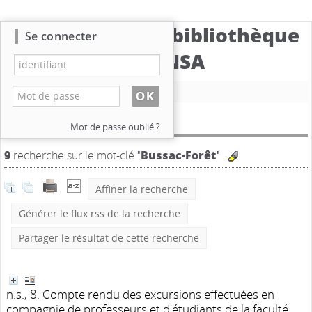
Catalogue de la bibliothèque
Se connecter
du CBNSA
Nouvelle recherche
Résultat de la recherche
Mot de passe oublié ?
9
recherche sur le mot-clé
'Bussac-Forêt'
Affiner la recherche
Générer le flux rss de la recherche
Partager le résultat de cette recherche
n.s., 8. Compte rendu des excursions effectuées en
compagnie de professeurs et d'étudiants de la faculté