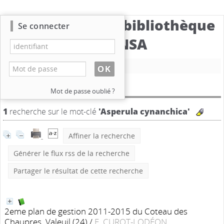
Catalogue de la bibliothèque
Se connecter
du CBNSA
Nouvelle recherche
Résultat de la recherche
Mot de passe oublié ?
1
recherche sur le mot-clé
'Asperula cynanchica'
Affiner la recherche
Générer le flux rss de la recherche
Partager le résultat de cette recherche
2eme plan de gestion 2011-2015 du Coteau des
Chaupres, Valeuil (24)
/
E. CUROT-LODÉON