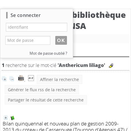
Catalogue de la bibliothèque
Se connecter
du CBNSA
Nouvelle recherche
Résultat de la recherche
Mot de passe oublié ?
1
recherche sur le mot-clé
'Anthericum liliago'
Affiner la recherche
Générer le flux rss de la recherche
Partager le résultat de cette recherche
Bilan quinquennal et nouveau plan de gestion 2009-
2013 du coteau de Casserouge (Tournon d'Agenais 47)
/